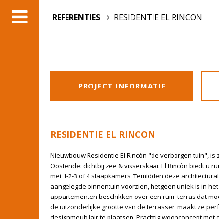
REFERENTIES
RESIDENTIE EL RINCON
PROJECT INFORMATIE
RESIDENTIE EL RINCON
Nieuwbouw Residentie El Rincòn "de verborgen tuin", is 
Oostende: dichtbij zee & visserskaai. El Rincòn biedt u 
met 1-2-3 of 4 slaapkamers. Temidden deze architectura
aangelegde binnentuin voorzien, hetgeen uniek is in het
appartementen beschikken over een ruim terras dat mooi
de uitzonderlijke grootte van de terrassen maakt ze perf
designmeubilair te plaatsen. Prachtig woonconcept met d